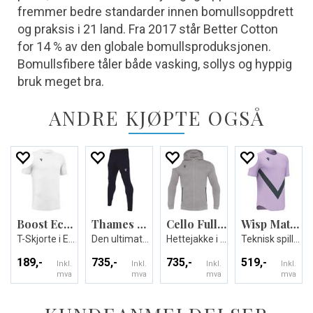
fremmer bedre standarder innen bomullsoppdrett
og praksis i 21 land. Fra 2017 står Better Cotton
for 14 % av den globale bomullsproduksjonen.
Bomullsfibere tåler både vasking, sollys og hyppig
bruk meget bra.
ANDRE KJØPTE OGSÅ
Boost Eco T-shirt
Thames Hero Pant
Cello Full Zip Hooded Sweatshirt
Wisp Match Day Shirt
T-Skjorte i Eco-tekstil - Unisex
Den ultimate treningsbuksen - Unisex
Hettejakke i børstet fleece - Unisex
Teknisk spillerdrakt - Unisex
189,-
735,-
735,-
519,-
Inkl.
Inkl.
Inkl.
Inkl.
mva
mva
mva
mva