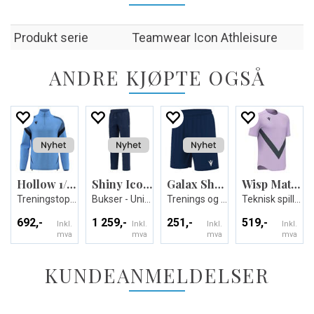
Produkt serie
Teamwear Icon Athleisure
ANDRE KJØPTE OGSÅ
Hollow 1/4 zip
Shiny Icon pant
Galax Shorts
Wisp Match Day Shirt
Treningstopp - Unisex
Bukser - Unisex
Trenings og kampshorts
Teknisk spillerdrakt - Unisex
692,-
1 259,-
251,-
519,-
Inkl.
Inkl.
Inkl.
Inkl.
mva
mva
mva
mva
KUNDEANMELDELSER