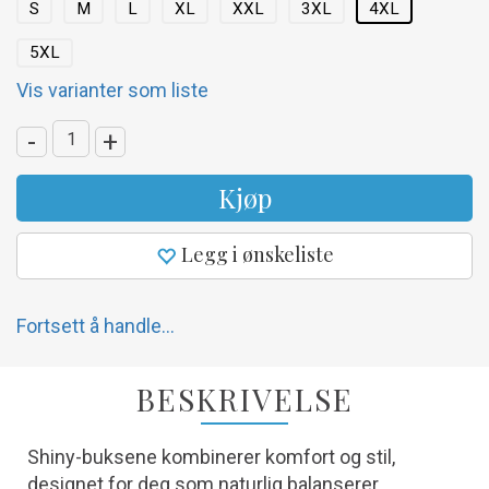
S
M
L
XL
XXL
3XL
4XL
5XL
Vis varianter som liste
-
+
Kjøp
Legg i ønskeliste
Fortsett å handle...
BESKRIVELSE
Shiny-buksene kombinerer komfort og stil,
designet for deg som naturlig balanserer