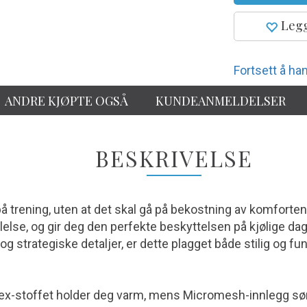
Legg
Fortsett å han
ANDRE KJØPTE OGSÅ
KUNDEANMELDELSER
BESKRIVELSE
på trening, uten at det skal gå på bekostning av komforte
else, og gir deg den perfekte beskyttelsen på kjølige dag
 strategiske detaljer, er dette plagget både stilig og fu
ex-stoffet holder deg varm, mens Micromesh-innlegg sør