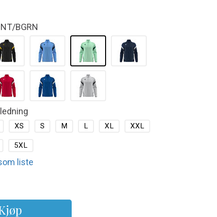
INT/BGRN
kledning
XS
S
M
L
XL
XXL
5XL
 som liste
Kjøp