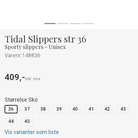
Tidal Slippers str 36
Sporty slippers - Unisex
Varenr:
148836
409,-
Inkl. mva
Størrelse Sko
36
37
38
39
40
41
42
43
44
45
Vis varianter som liste