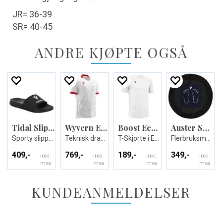
JR= 36-39
SR= 40-45
ANDRE KJØPTE OGSÅ
Tidal Slippers
Wyvern Eco Match Day Shirt
Boost Eco T-shirt
Auster Shower Mat
Sporty slippers - Unisex
Teknisk drakt i ECO-tekstil - Unisex
T-Skjorte i Eco-tekstil - Unisex
Flerbruksmatte til garderoben
409,-
769,-
189,-
349,-
Inkl.
Inkl.
Inkl.
Inkl.
mva
mva
mva
mva
KUNDEANMELDELSER