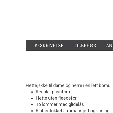
BESKRIVELSE
TILBEHØR
AN
Hettejakke til dame og herre i en lett bomu
Regular passform
Hette uten fleecefór,
To lommer med glidelås
Ribbestrikket armmansjett og linning