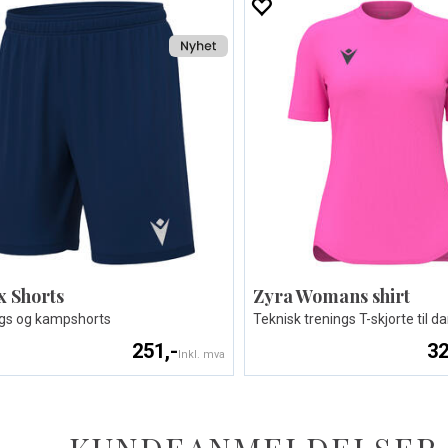
x Shorts
Zyra Womans shirt
gs og kampshorts
Teknisk trenings T-skjorte til 
251,-
32
Inkl. mva