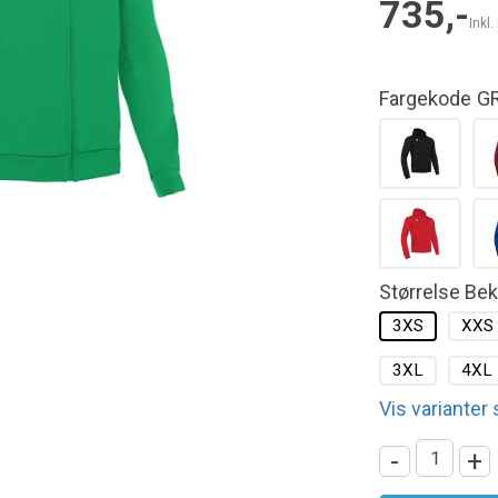
735,-
Inkl
Fargekode
G
Størrelse Be
3XS
XXS
3XL
4XL
Vis varianter
-
+