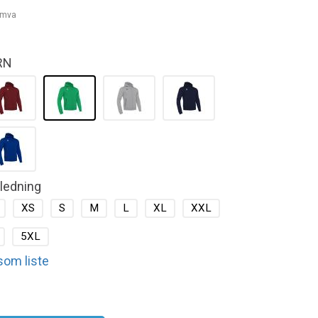
. mva
RN
kledning
XS
S
M
L
XL
XXL
5XL
 som liste