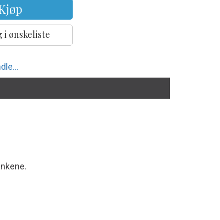
Kjøp
 i ønskeliste
dle...
ankene.