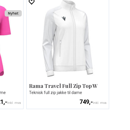
Rama Travel Full Zip Top W
dame
Teknisk full zip jakke til dame
1,-
749,-
Inkl. mva
Inkl. mva