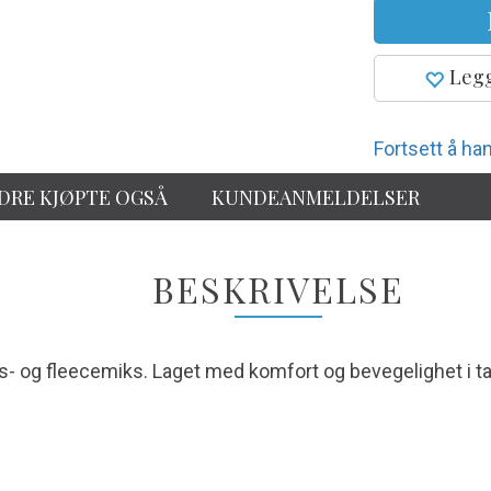
Legg
Fortsett å han
DRE KJØPTE OGSÅ
KUNDEANMELDELSER
BESKRIVELSE
lls- og fleecemiks. Laget med komfort og bevegelighet i t