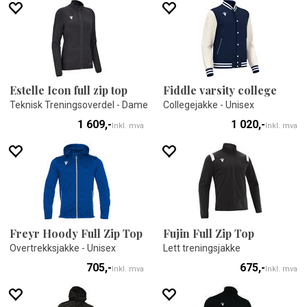
Estelle Icon full zip top
Fiddle varsity college
Teknisk Treningsoverdel - Dame
Collegejakke - Unisex
1 609,-
1 020,-
Inkl. mva
Inkl. mva
Freyr Hoody Full Zip Top
Fujin Full Zip Top
Overtrekksjakke - Unisex
Lett treningsjakke
705,-
675,-
Inkl. mva
Inkl. mva