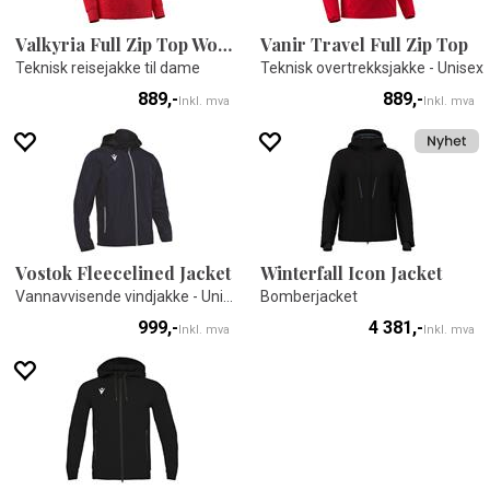
Valkyria Full Zip Top Woman
Vanir Travel Full Zip Top
Teknisk reisejakke til dame
Teknisk overtrekksjakke - Unisex
889,-
889,-
Inkl. mva
Inkl. mva
Vostok Fleecelined Jacket
Winterfall Icon Jacket
Vannavvisende vindjakke - Unisex
Bomberjacket
999,-
4 381,-
Inkl. mva
Inkl. mva