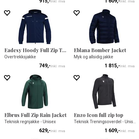
915,-
1 609,-
Inkl. mva
Inkl. mva
Eadesy Hoody Full Zip Top
Eblana Bomber Jacket
Overtrekksjakke
Myk og allsidig jakke
749,-
1 815,-
Inkl. mva
Inkl. mva
Elbrus Full Zip Rain Jacket
Enzo Icon full zip top
Teknisk regnjakke - Unisex
Teknisk Treningsoverdel - Unisex
629,-
1 609,-
Inkl. mva
Inkl. mva