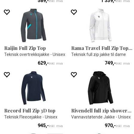
589,-
1 339,-
Inkl. mva
Inkl. mva
Raijin Full Zip Top
Rama Travel Full Zip Top W
Teknisk overtrekksjakke - Unisex
Teknisk full zip jakke til dame
629,-
749,-
Inkl. mva
Inkl. mva
Record Full Zip 3D top
Rivendell full zip showerjacket
Teknisk Fleecejakke - Unisex
Vannavstøtende Jakke - Unisex
945,-
970,-
Inkl. mva
Inkl. mva