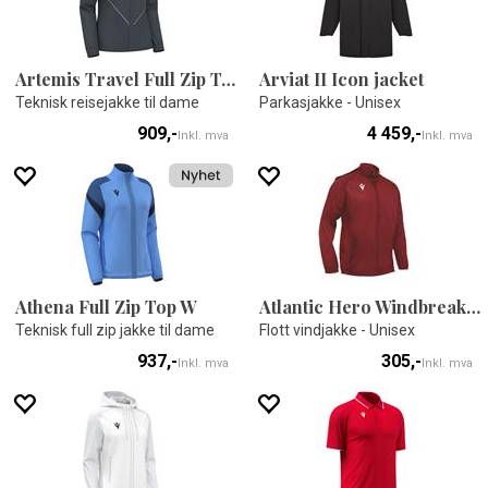
Artemis Travel Full Zip Top
Arviat II Icon jacket
Teknisk reisejakke til dame
Parkasjakke - Unisex
909,-
4 459,-
Inkl. mva
Inkl. mva
Athena Full Zip Top W
Atlantic Hero Windbreaker
Teknisk full zip jakke til dame
Flott vindjakke - Unisex
937,-
305,-
Inkl. mva
Inkl. mva