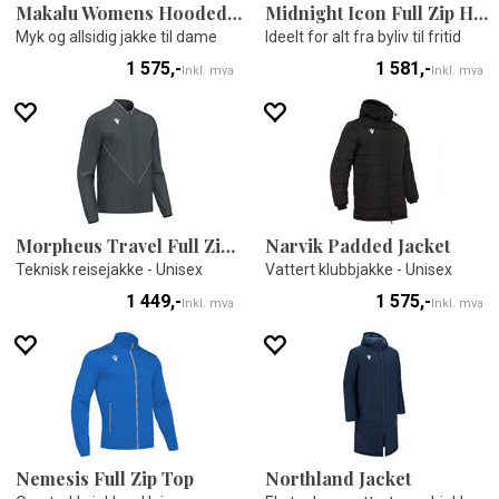
Makalu Womens Hooded Jacket
Midnight Icon Full Zip Hoody
Myk og allsidig jakke til dame
Ideelt for alt fra byliv til fritid
1 575,-
1 581,-
Inkl. mva
Inkl. mva
Morpheus Travel Full Zip Top
Narvik Padded Jacket
Teknisk reisejakke - Unisex
Vattert klubbjakke - Unisex
1 449,-
1 575,-
Inkl. mva
Inkl. mva
Nemesis Full Zip Top
Northland Jacket