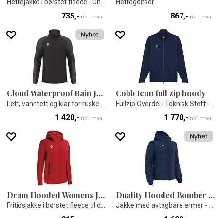
Hettejakke i børstet fleece - Unisex
Hettegenser
735,-
867,-
Inkl. mva
Inkl. mva
Cloud Waterproof Rain Jacket
Cobb Icon full zip hoody
Lett, vanntett og klar for ruskevær
Fullzip Overdel i Teknisk Stoff - Unisex
1 420,-
1 770,-
Inkl. mva
Inkl. mva
Drum Hooded Womens Jacket
Duality Hooded Bomber Jacket
Fritidsjakke i børstet fleece til dame
Jakke med avtagbare ermer - Unisex