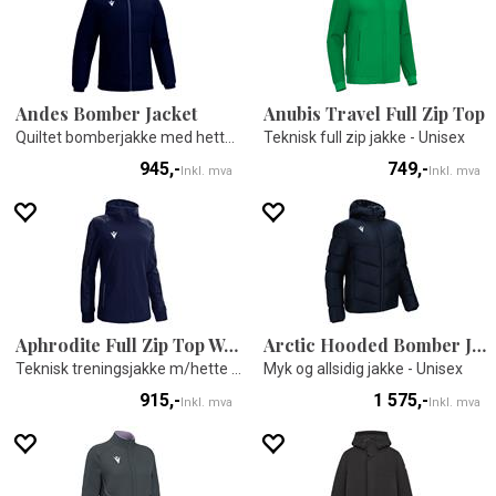
Andes Bomber Jacket
Anubis Travel Full Zip Top
Quiltet bomberjakke med hette - Unisex
Teknisk full zip jakke - Unisex
945,-
749,-
Inkl. mva
Inkl. mva
Aphrodite Full Zip Top Woman
Arctic Hooded Bomber Jacket
Teknisk treningsjakke m/hette til dame
Myk og allsidig jakke - Unisex
915,-
1 575,-
Inkl. mva
Inkl. mva