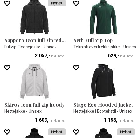
Sapporo Icon full zip teddy
Seth Full Zip Top
Fullzip Fleecejakke - Unisex
Teknisk overtrekksjakke - Unisex
2 057,-
629,-
Inkl. mva
Inkl. mva
Skiros Icon full zip hoody
Stage Eco Hooded Jacket
Hettejakke - Unisex
Hettejakke i Ecotekstil - Unisex
1 609,-
1 155,-
Inkl. mva
Inkl. mva