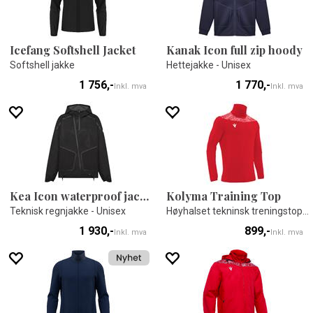
Icefang Softshell Jacket
Kanak Icon full zip hoody
Softshell jakke
Hettejakke - Unisex
1 756,-
1 770,-
Inkl. mva
Inkl. mva
Kea Icon waterproof jacket
Kolyma Training Top
Teknisk regnjakke - Unisex
Høyhalset tekninsk treningstop - Unisex
1 930,-
899,-
Inkl. mva
Inkl. mva