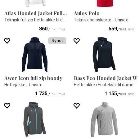
Atlas Hooded Jacket Full Zip W
Aulos Polo
Teknisk full zip hettejakke til dame
Teknisk poloskjorte - Unisex
860,-
559,-
Inkl. mva
Inkl. mva
Awer Icon full zip hoody
Bass Eco Hooded Jacket W
Hettejakke - Unisex
Hettejakke i Ecotekstil til dame
1 735,-
1 155,-
Inkl. mva
Inkl. mva