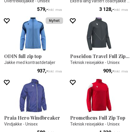
Overtrekksjakke - Unisex
Ekstra lang vattert coachjakke - Unisex
579,-
3 128,-
Inkl. mva
Inkl. mva
ODIN full zip top
Poseidon Travel Full Zip Top
Jakke med kontrastdetaljer
Teknisk reisejakke - Unisex
937,-
909,-
Inkl. mva
Inkl. mva
Praia Hero Windbreaker
Prometheus Full Zip Top
Vindjakke - Unisex
Teknisk reisejakke - Unisex