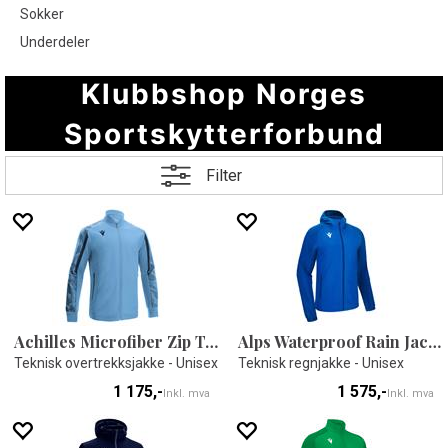
Sokker
Underdeler
Klubbshop Norges
Sportskytterforbund
Filter
Achilles Microfiber Zip Top
Alps Waterproof Rain Jacket
Teknisk overtrekksjakke - Unisex
Teknisk regnjakke - Unisex
1 175,-
1 575,-
Inkl. mva
Inkl. mva