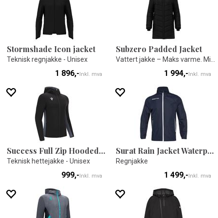
Stormshade Icon jacket
Subzero Padded Jacket
Teknisk regnjakke - Unisex
Vattert jakke – Maks varme. Minimal vekt
1 896,-
1 994,-
Inkl. mva
Inkl. mva
Success Full Zip Hooded Top
Surat Rain Jacket Waterproof
Teknisk hettejakke - Unisex
Regnjakke
999,-
1 499,-
Inkl. mva
Inkl. mva