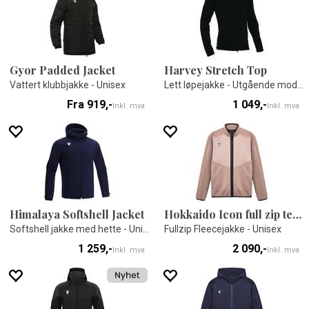
Gyor Padded Jacket
Harvey Stretch Top
Vattert klubbjakke - Unisex
Lett løpejakke - Utgående modell
Fra 919,-
1 049,-
Inkl. mva
Inkl. mva
Himalaya Softshell Jacket
Hokkaido Icon full zip teddy
Softshell jakke med hette - Unisex
Fullzip Fleecejakke - Unisex
1 259,-
2 090,-
Inkl. mva
Inkl. mva