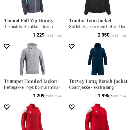
Tiamat Full Zip Hoody
Tomtor Icon jacket
Teknisk hettejakke - Unisex
Softshell jakke med hette - Unisex
1 229,-
2 350,-
Inkl. mva
Inkl. mva
Trumpet Hooded Jacket
Turvey Long Bench Jacket
Hettejakke i myk bomullsmiks - Unisex
Coachjakke - ekstra lang
1 209,-
1 995,-
Inkl. mva
Inkl. mva