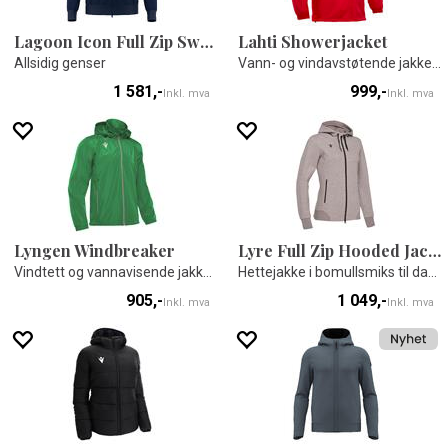
Lagoon Icon Full Zip Sweatshirt
Lahti Showerjacket
Allsidig genser
Vann- og vindavstøtende jakke - Unisex
1 581,-
999,-
Inkl. mva
Inkl. mva
Lyngen Windbreaker
Lyre Full Zip Hooded Jacket W
Vindtett og vannavisende jakke - Unisex
Hettejakke i bomullsmiks til dame
905,-
1 049,-
Inkl. mva
Inkl. mva