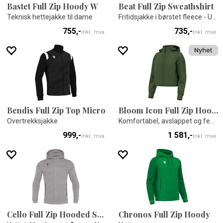
Bastet Full Zip Hoody W
Beat Full Zip Sweathshirt
Teknisk hettejakke til dame
Fritidsjakke i børstet fleece - Unisex
755,-
735,-
Inkl. mva
Inkl. mva
Bendis Full Zip Top Micro
Bloom Icon Full Zip Hoody
Overtrekksjakke
Komfortabel, avslappet og feminin
999,-
1 581,-
Inkl. mva
Inkl. mva
Cello Full Zip Hooded Sweatshirt
Chronos Full Zip Hoody