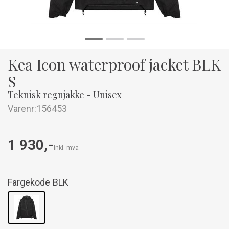
Kea Icon waterproof jacket BLK
S
Teknisk regnjakke - Unisex
Varenr:
156453
1 930,-
Inkl. mva
Fargekode
BLK