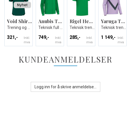
Void Shirt Shortsleeve
Anubis Travel Full Zip Top
Rigel Hero Shirt SS
Yaruga Training 1/4 Zip Top
Trening og Kamp T-skjorte
Teknisk full zip jakke - Unisex
Teknisk trenings t-skjorte - Unisex
Teknisk treningsgenser - Unisex
321,-
749,-
285,-
1 149,-
Inkl.
Inkl.
Inkl.
Inkl.
mva
mva
mva
mva
KUNDEANMELDELSER
Logg inn for å skrive anmeldelse...