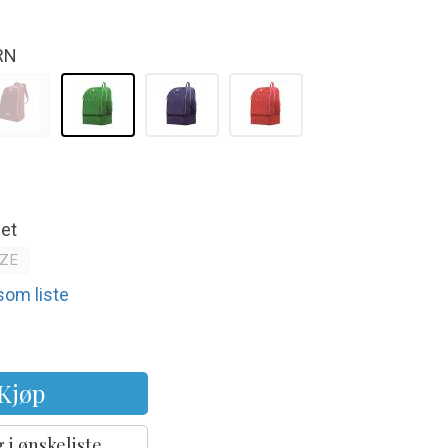
RN
net
IZE
 som liste
Kjøp
 i ønskeliste