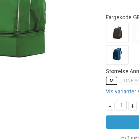
Fargekode
G
Størrelse An
M
ONE S
Vis varianter
-
+
Legg