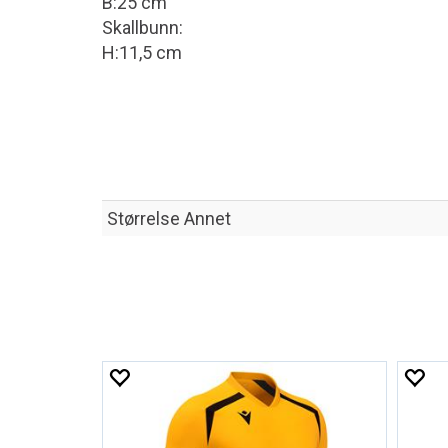
B:25 cm
Skallbunn:
H:11,5 cm
Størrelse Annet