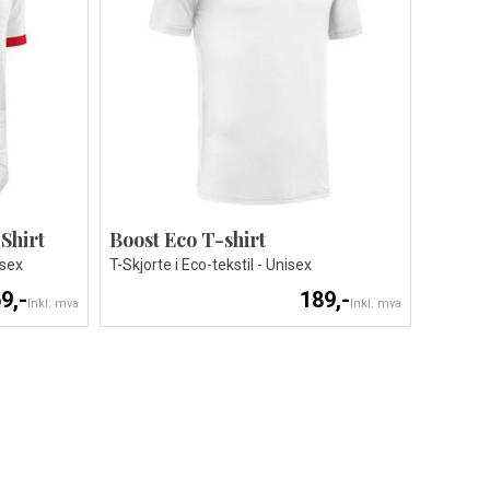
Shirt
Boost Eco T-shirt
isex
T-Skjorte i Eco-tekstil - Unisex
9,-
189,-
Inkl. mva
Inkl. mva