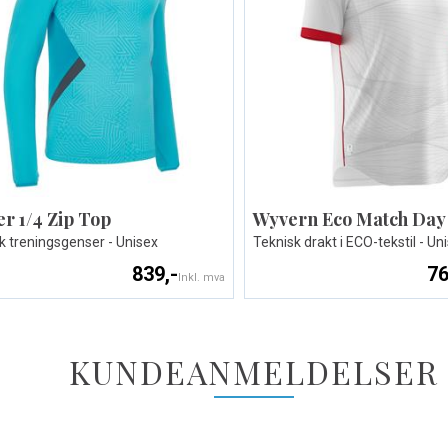
er 1/4 Zip Top
Wyvern Eco Match Day 
k treningsgenser - Unisex
Teknisk drakt i ECO-tekstil - Un
839,-
76
Inkl. mva
KUNDEANMELDELSER