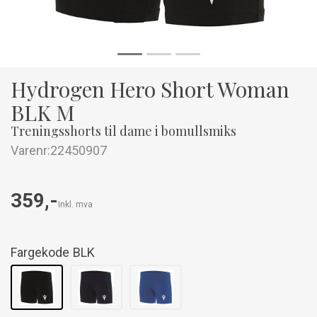
Hydrogen Hero Short Woman
BLK M
Treningsshorts til dame i bomullsmiks
Varenr:
22450907
359,-
Inkl. mva
Fargekode
BLK