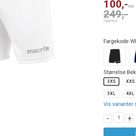
100,-
Inkl
249,-
FØRPRIS
Fargekode
W
Størrelse Be
3XS
XXS
3XL
4XL
Vis varianter
-
+