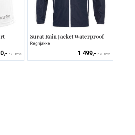
rt
Surat Rain Jacket Waterproof
Regnjakke
0,-
1 499,-
Inkl. mva
Inkl. mva