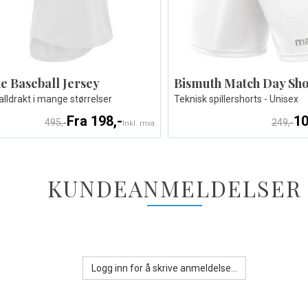
e Baseball Jersey
Bismuth Match Day Sho
lldrakt i mange størrelser
Teknisk spillershorts - Unisex
Fra 198,-
10
495,-
249,-
Inkl. mva
KUNDEANMELDELSER
Logg inn for å skrive anmeldelse...