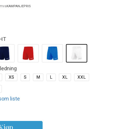
. mva
KAMPANJEPRIS
HT
kledning
XS
S
M
L
XL
XXL
 som liste
Kjøp