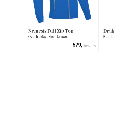
Nemesis Full Zip Top
Drak
Overtrekksjakke - Unisex
Baseba
579,-
Inkl. mva