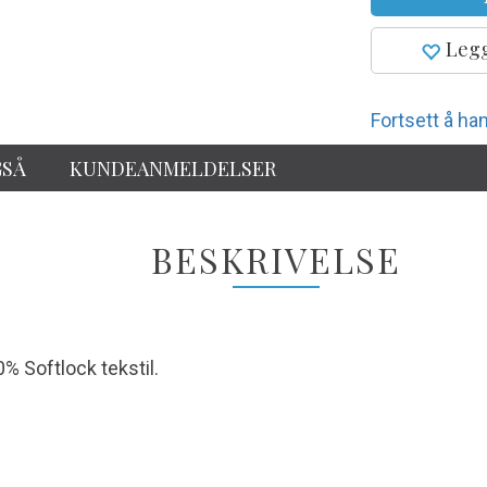
Legg
Fortsett å han
GSÅ
KUNDEANMELDELSER
BESKRIVELSE
0% Softlock tekstil.