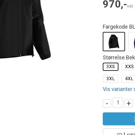
970,-
Inkl
Fargekode
B
Størrelse Be
3XS
XXS
3XL
4XL
Vis varianter
-
+
Legg