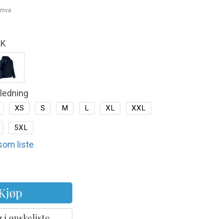
. mva
LK
kledning
XS
S
M
L
XL
XXL
5XL
 som liste
Kjøp
 i ønskeliste