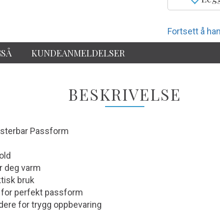
Fortsett å han
GSÅ
KUNDEANMELDELSER
BESKRIVELSE
usterbar Passform
old
r deg varm
tisk bruk
 for perfekt passform
dere for trygg oppbevaring