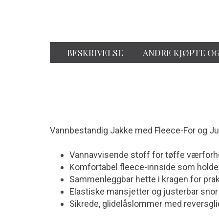
BESKRIVELSE
ANDRE KJØPTE O
Vannbestandig Jakke med Fleece-For og J
Vannavvisende stoff for tøffe værforh
Komfortabel fleece-innside som holde
Sammenleggbar hette i kragen for prak
Elastiske mansjetter og justerbar snor
Sikrede, glidelåslommer med reversgli