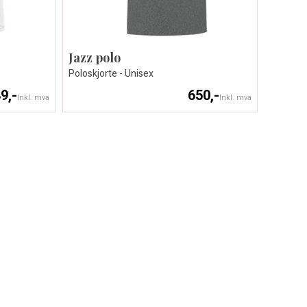
Jazz polo
Poloskjorte - Unisex
9,-
650,-
Inkl. mva
Inkl. mva