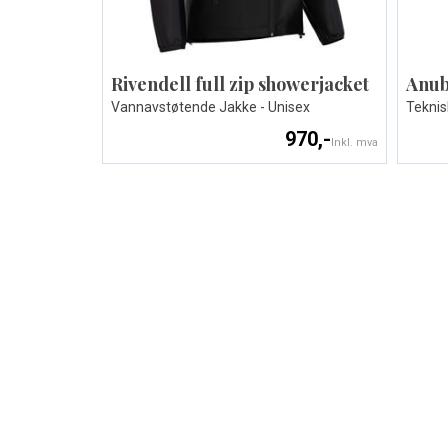
Rivendell full zip showerjacket
Anub
Vannavstøtende Jakke - Unisex
Teknisk
970,-
Inkl. mva