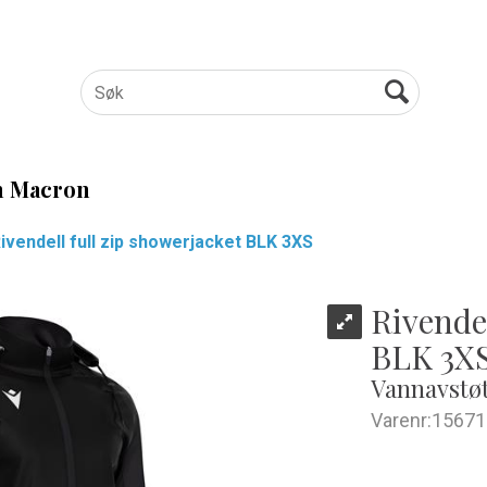
 Macron
ivendell full zip showerjacket BLK 3XS
Rivendel
BLK 3X
Vannavstøt
Varenr:
15671