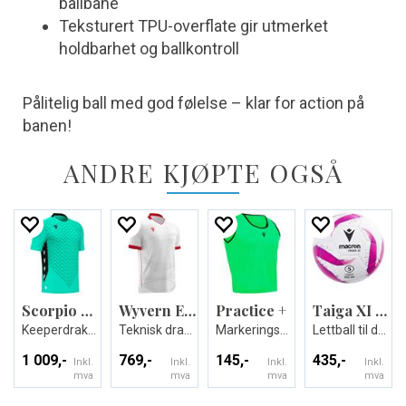
ballbane
Teksturert TPU-overflate gir utmerket
holdbarhet og ballkontroll
Pålitelig ball med god følelse – klar for action på
banen!
ANDRE KJØPTE OGSÅ
Scorpio Eco GK shirt
Wyvern Eco Match Day Shirt
Practice +
Taiga XI Light
Keeperdrakt - Unisex
Teknisk drakt i ECO-tekstil - Unisex
Markeringsvest
Lettball til de yngste spillerene
1 009,-
769,-
145,-
435,-
Inkl.
Inkl.
Inkl.
Inkl.
mva
mva
mva
mva