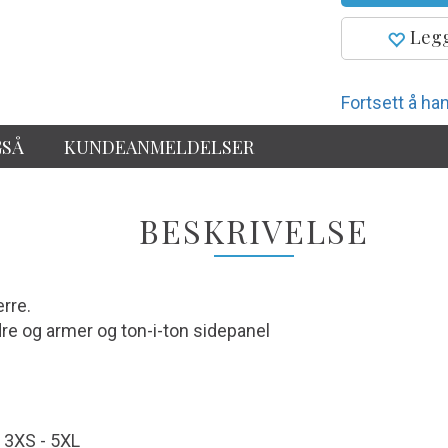
Legg
Fortsett å han
GSÅ
KUNDEANMELDELSER
BESKRIVELSE
herre.
ldre og armer og ton-i-ton sidepanel
: 3XS - 5XL