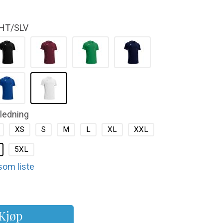
HT/SLV
kledning
XS
S
M
L
XL
XXL
5XL
 som liste
Kjøp