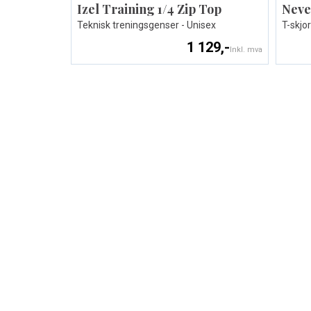
Izel Training 1/4 Zip Top
Neve
Teknisk treningsgenser - Unisex
T-skjor
1 129,-
Inkl. mva