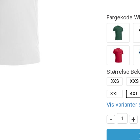
Fargekode
W
Størrelse Be
3XS
XXS
3XL
4XL
Vis varianter
-
+