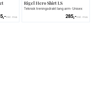
et
Rigel Hero Shirt LS
Teknisk treningsdrakt lang arm- Unisex
5,-
285,-
Inkl. mva
Inkl. mva