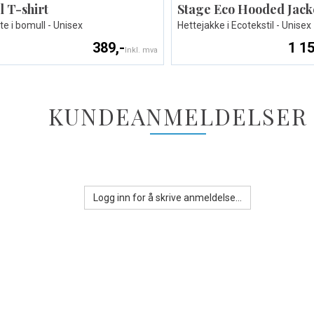
l T-shirt
Stage Eco Hooded Jack
te i bomull - Unisex
Hettejakke i Ecotekstil - Unisex
389,-
1 15
Inkl. mva
KUNDEANMELDELSER
Logg inn for å skrive anmeldelse...