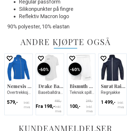
Regular passform
Silikonpunkter på fingre
Reflektiv Macron logo
90% polyester, 10% elastan
ANDRE KJØPTE OGSÅ
60%
60%
Nemesis Full Zip Top
Drake Baseball Jersey
Bismuth Match Day Short
Surat Rain Jacket Waterproof
Overtrekksjakke - Unisex
Baseballdrakt i mange størrelser
Teknisk spillershorts - Unisex
Regnjakke
579,-
495,-
249,-
1 499,-
Inkl.
Inkl.
Fra 198,-
100,-
Inkl.
Inkl.
mva
mva
mva
mva
KUNDEANMELDELSER