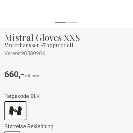
Mistral Gloves XXS
Vinterhansker -Toppmodell
Varenr:
90580904
660,-
Inkl. mva
Fargekode
BLK
Størrelse Bekledning