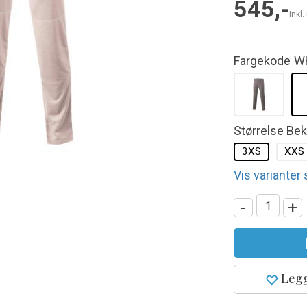
545,-
Inkl
Fargekode
W
Størrelse Be
3XS
XXS
Vis varianter
-
+
Legg