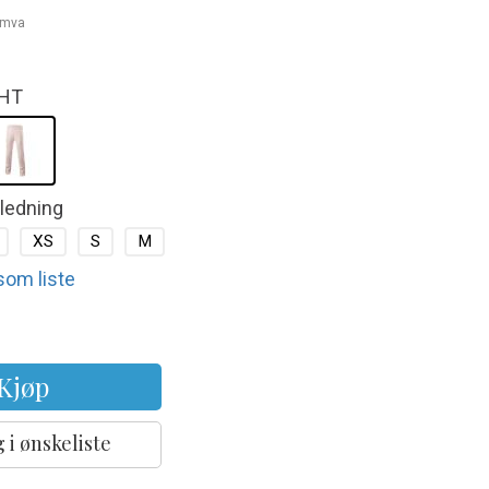
. mva
HT
kledning
XS
S
M
 som liste
Kjøp
 i ønskeliste