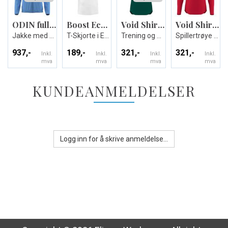
ODIN full zip top
Boost Eco T-shirt
Void Shirt Shortsleeve
Void Shirt Longsleeve
Jakke med kontrastdetaljer
T-Skjorte i Eco-tekstil - Unisex
Trening og Kamp T-skjorte
Spillertrøye – Lett, pustende
937,-
189,-
321,-
321,-
Inkl.
Inkl.
Inkl.
Inkl.
mva
mva
mva
mva
KUNDEANMELDELSER
Logg inn for å skrive anmeldelse...