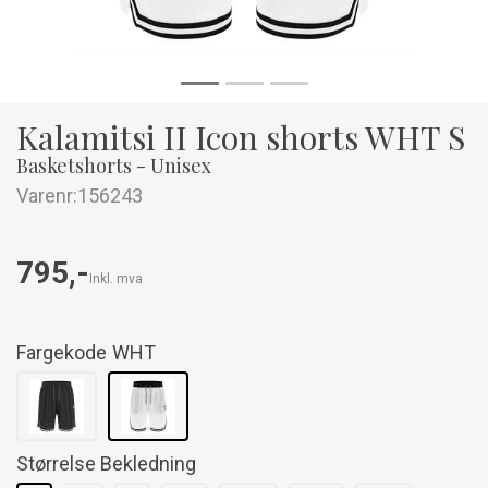
Kalamitsi II Icon shorts WHT S
Basketshorts - Unisex
Varenr:
156243
795,-
Inkl. mva
Fargekode
WHT
Størrelse Bekledning