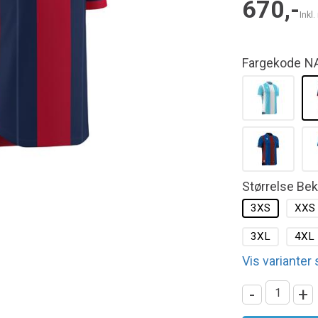
670,-
Inkl
Fargekode
N
Størrelse Be
3XS
XXS
3XL
4XL
Vis varianter
-
+