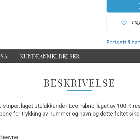
Legg
Fortsett å han
GSÅ
KUNDEANMELDELSER
BESKRIVELSE
 striper, laget utelukkende i Eco Fabric, laget av 100 % res
ene for trykking av nummer og navn og dette feltet sikerer
steevne