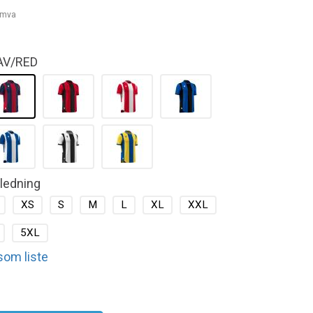
. mva
AV/RED
kledning
XS
S
M
L
XL
XXL
5XL
 som liste