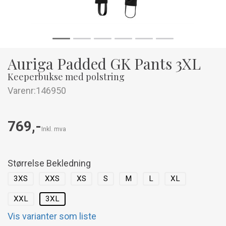
Auriga Padded GK Pants 3XL
Keeperbukse med polstring
Varenr:
146950
769,-
Inkl. mva
Størrelse Bekledning
3XS
XXS
XS
S
M
L
XL
XXL
3XL
Vis varianter som liste