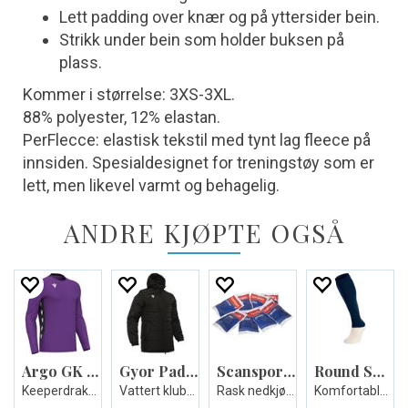
Lett padding over knær og på yttersider bein.
Strikk under bein som holder buksen på
plass.
Kommer i størrelse: 3XS-3XL.
88% polyester, 12% elastan.
PerFlecce: elastisk tekstil med tynt lag fleece på
innsiden. Spesialdesignet for treningstøy som er
lett, men likevel varmt og behagelig.
ANDRE KJØPTE OGSÅ
Argo GK shirt
Gyor Padded Jacket
Scansport Isposer 24 stk.
Round Socks Evo
Keeperdrakt - Unisex
Vattert klubbjakke - Unisex
Rask nedkjøling ved akutte skader
Komfortable fotballsokker - Unisex