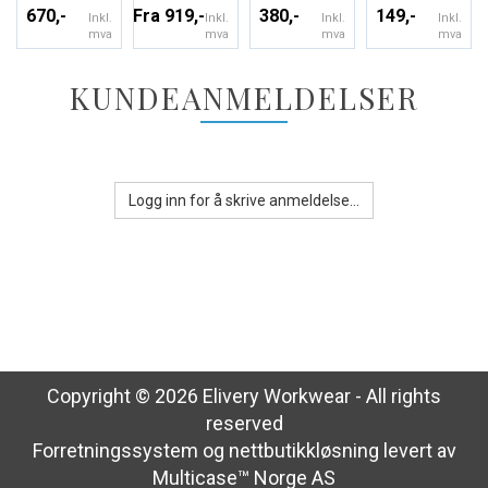
670,-
Fra 919,-
380,-
149,-
Inkl.
Inkl.
Inkl.
Inkl.
mva
mva
mva
mva
KUNDEANMELDELSER
Logg inn for å skrive anmeldelse...
Copyright © 2026 Elivery Workwear - All rights
reserved
Forretningssystem
og
nettbutikkløsning
levert av
Multicase™ Norge AS