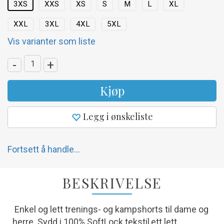
3XS
XXS
XS
S
M
L
XL
XXL
3XL
4XL
5XL
Vis varianter som liste
-
+
Kjøp
Legg i ønskeliste
Fortsett å handle...
BESKRIVELSE
Enkel og lett trenings- og kampshorts til dame og
herre. Sydd i 100% SoftLock tekstil,ett lett,