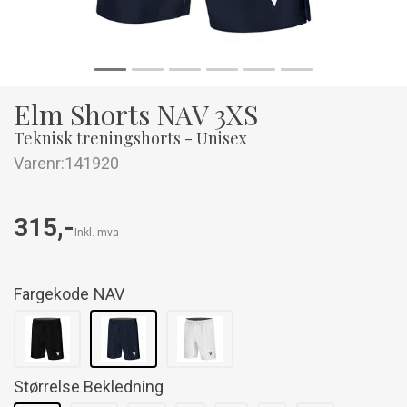
Elm Shorts NAV 3XS
Teknisk treningshorts - Unisex
Varenr:
141920
315,-
Inkl. mva
Fargekode
NAV
Størrelse Bekledning