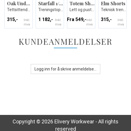
Oak Undershorts
Starfall 1/4 zip
Totem Shirt
Elm Shorts
Tettsittende undertights - Unisex
Treningstopp - Unisex
Lett og pustende spillertrøye
Teknisk treningshorts - Unisex
315,-
1 182,-
Fra 549,-
315,-
Inkl.
Inkl.
Inkl.
Inkl.
mva
mva
mva
mva
KUNDEANMELDELSER
Logg inn for å skrive anmeldelse...
Copyright © 2026 Elivery Workwear - All rights
reserved