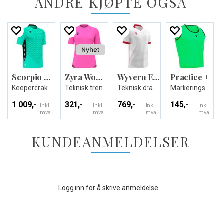
ANDRE KJØPTE OGSÅ
Scorpio Eco GK shirt
Zyra Womans shirt
Wyvern Eco Match Day Shirt
Practice +
Keeperdrakt - Unisex
Teknisk trenings T-skjorte til dame
Teknisk drakt i ECO-tekstil - Unisex
Markeringsvest
1 009,-
321,-
769,-
145,-
Inkl.
Inkl.
Inkl.
Inkl.
mva
mva
mva
mva
KUNDEANMELDELSER
Logg inn for å skrive anmeldelse...